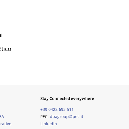
i
Etico
Stay Connected everywhere
+39 0422 693 511
EA
PEC:
dbagroup@pec.it
rativo
LinkedIn