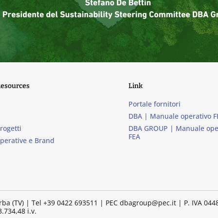
Resources
Link
Portale fornitori
DBA | Manuale operativo F
progetti
DBA GROUP | Manuale ope
FEA
operative e Brand
lorba (TV) | Tel +39 0422 693511 | PEC dbagroup@pec.it | P. IVA 04
.734,48 i.v.