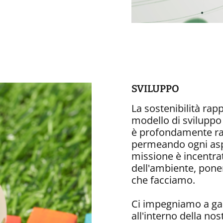
SVILUPPO
La sostenibilità rap
modello di sviluppo
è profondamente radi
permeando ogni aspet
missione è incentrat
dell'ambiente, ponen
che facciamo.
Ci impegniamo a gar
all'interno della no