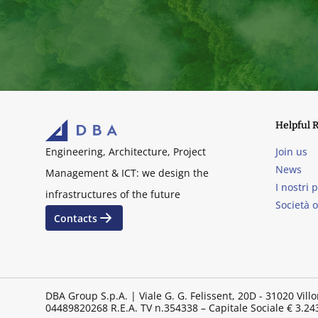
Helpful 
Join us
Engineering, Architecture, Project
News
Management & ICT: we design the
I nostri 
infrastructures of the future
Società 
Contacts
DBA Group S.p.A. | Viale G. G. Felissent, 20D - 31020 Vil
04489820268 R.E.A. TV n.354338 – Capitale Sociale € 3.243