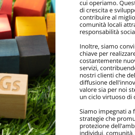
cui operiamo. Quest
di crescita e svilup
contribuire al migli
comunità locali attra
responsabilità socia
Inoltre, siamo convi
chiave per realizzar
costantemente nuovi
servizi, contribuend
nostri clienti che d
diffusione dell'inn
valore sia per noi s
un ciclo virtuoso di 
Siamo impegnati a f
strategie che promu
protezione dell'ambie
individui, comunità, 