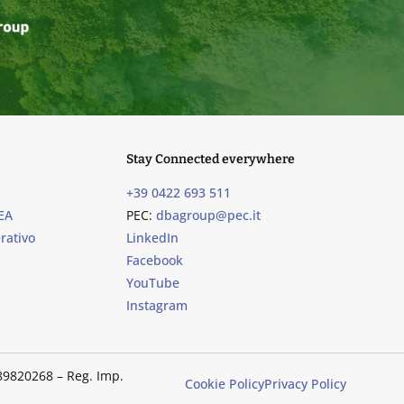
Stay Connected everywhere
+39 0422 693 511
EA
PEC:
dbagroup@pec.it
rativo
LinkedIn
Facebook
YouTube
Instagram
489820268 – Reg. Imp.
Cookie Policy
Privacy Policy