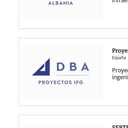
infrae
Proye
España
Proye
ingeni
SERTE