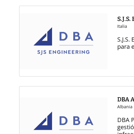
S.J.S.
Italia
S.J.S.
para e
DBA A
Albania
DBA P
gestió