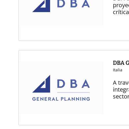
proyec
crítica
DBA G
Italia
A tra
integr
sector