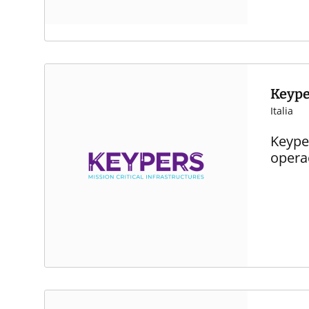
Keype
Italia
Keyper
opera