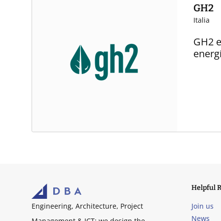
GH2
Italia
GH2 e
energí
Helpful 
Join us
Engineering, Architecture, Project
News
Management & ICT: we design the